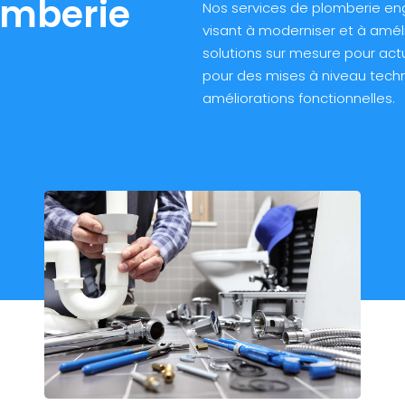
omberie
Nos services de plomberie en
visant à moderniser et à amél
solutions sur mesure pour act
pour des mises à niveau tech
améliorations fonctionnelles.