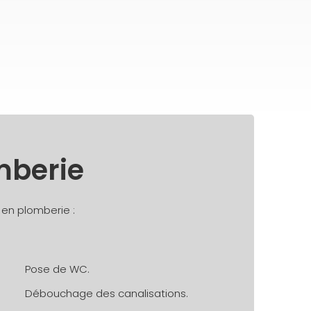
mberie
en plomberie :
Pose de WC.
Débouchage des canalisations.