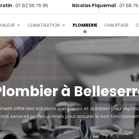
rotin
: 07 82 55 75 95
Nicolas Piquemal
: 07 68 75
HALEUR
CLIMATISATION
PLOMBERIE
CHAUFFAGE
C
Plombier à Belleserr
ment offre des solutions complètes et durables pour répond
 nos services professionnels pour assurer le bon fonctionnem